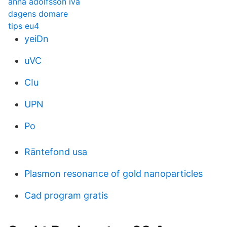
anna adolfsson iva
dagens domare
tips eu4
yeiDn
uVC
CIu
UPN
Po
Räntefond usa
Plasmon resonance of gold nanoparticles
Cad program gratis