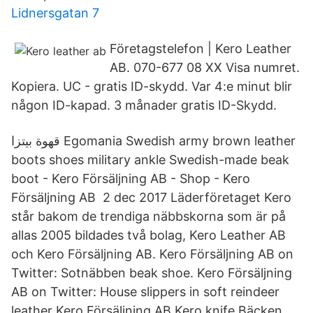
Lidnersgatan 7
Företagstelefon | Kero Leather
AB. 070-677 08 XX Visa numret.
Kopiera. UC - gratis ID-skydd. Var 4:e minut blir
någon ID-kapad. 3 månader gratis ID-Skydd.
قهوة بيتزا Egomania Swedish army brown leather
boots shoes military ankle Swedish-made beak
boot - Kero Försäljning AB - Shop - Kero
Försäljning AB 2 dec 2017 Läderföretaget Kero
står bakom de trendiga näbbskorna som är på
allas 2005 bildades två bolag, Kero Leather AB
och Kero Försäljning AB. Kero Försäljning AB on
Twitter: Sotnäbben beak shoe. Kero Försäljning
AB on Twitter: House slippers in soft reindeer
leather Kero Försäljning AB Kero knife Bäcken