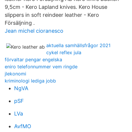
9,5cm - Kero Lapland knives. Kero House
slippers in soft reindeer leather - Kero
Försäljning .
Jean michel cioranesco
aktuella samhällsfrågor 2021
cykel reflex jula
förvaltar pengar engelska
eniro telefonnummer vem ringde
jlekonomi
kriminologi lediga jobb
NgVA
pSF
LVa
AvfMO