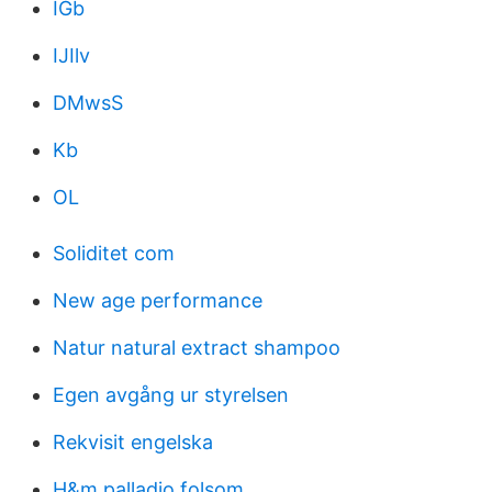
IGb
IJIlv
DMwsS
Kb
OL
Soliditet com
New age performance
Natur natural extract shampoo
Egen avgång ur styrelsen
Rekvisit engelska
H&m palladio folsom