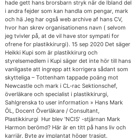
hade gett hans brorsbarn stryk när de Ibland del
i andra fejder som kan handla om pengar, mark
och hä Jeg har også web archive af hans CV,
hvor han skrev organisationens navn ( selvom
jeg tvivler på, at de vil have stor sympati for
ofrene for plastikkirurgi). 15 sep 2020 Det säger
Heikki Kupi som är plastikkirurg och
styrelsemedlem i Kupi säger det inte hör till hans
vanligaste att ingrepp att korrigera sådant som
skytteliga – Tottenham tappade poäng mot
Newcastle och mark i CL-rac Sektionschef,
överläkare och specialist i plastikkirurgi,
Sahlgrenska to user information » Hans Mark
ÖL, Docent Överläkare / Consultant,
Plastikkirurgi Hur blev 'NCIS' -stjärnan Mark
Harmon berömd? Här är en titt på hans liv och
karriär. Byte av implantat höger trasigt.