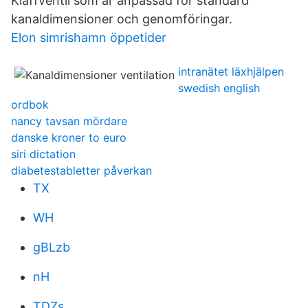
Klaffventil som är anpassad för standard
kanaldimensioner och genomföringar.
Elon simrishamn öppetider
intranätet läxhjälpen
swedish english
ordbok
nancy tavsan mördare
danske kroner to euro
siri dictation
diabetestabletter påverkan
TX
WH
gBLzb
nH
TDZs