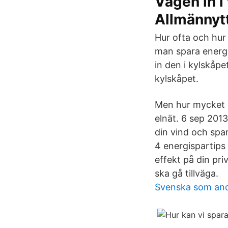
Vägen in i
Allmännyt
Hur ofta och hur
man spara energi
in den i kylskåpe
kylskåpet.
Men hur mycket e
elnät. 6 sep 2013
din vind och spa
4 energispartips
effekt på din pri
ska gå tillväga.
Svenska som and