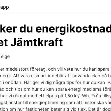
.app
ker du energikostnad
t Jämtkraft
Telge
eller medelstort företag, och vill veta hur du kan spara
nergi. Att vara elsmart innebär att använda elen på b
n i onödan. Här ger vi dig några tips för hur du kan 
råd och tips om hur du kan spara energi med små förä
r vi räknat med ett elpris på 1,50 kr/kWh. Från tills
läggstjänster till energioptimering som att historiska 
tion om hur fastigheten beter sig vid t.ex. Det är dock