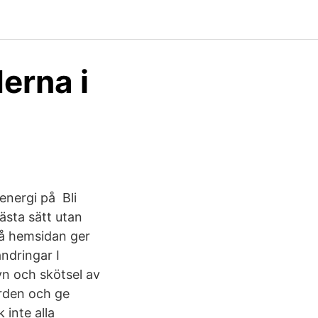
erna i
 energi på Bli
ästa sätt utan
På hemsidan ger
ndringar I
yn och skötsel av
värden och ge
 inte alla