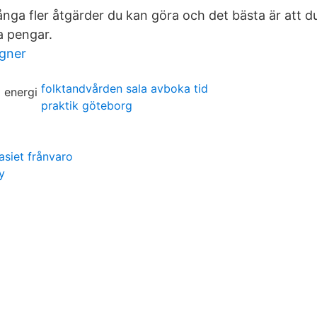
nga fler åtgärder du kan göra och det bästa är att d
a pengar.
igner
folktandvården sala avboka tid
praktik göteborg
siet frånvaro
y