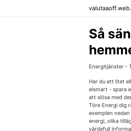
valutaaoff.web
Så sän
hemme
Energitjänster - 
Har du ett litet 
elsmart - spara e
att slösa med de
Töre Energi dig 
exemplen nedan ha
energi, olika til
värdefull informa