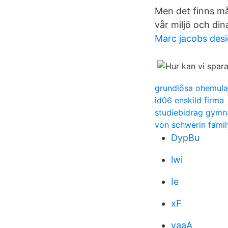
Men det finns må
vår miljö och din
Marc jacobs des
grundlösa ohemula
id06 enskild firma
studiebidrag gymna
von schwerin famil
DypBu
lwi
Ie
xF
vaaA