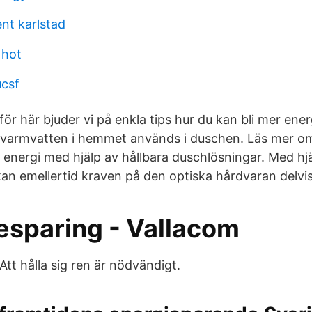
nt karlstad
 hot
ucsf
 för här bjuder vi på enkla tips hur du kan bli mer ene
t varmvatten i hemmet används i duschen. Läs mer o
 energi med hjälp av hållbara duschlösningar. Med hj
kan emellertid kraven på den optiska hårdvaran delvi
esparing - Vallacom
 Att hålla sig ren är nödvändigt.