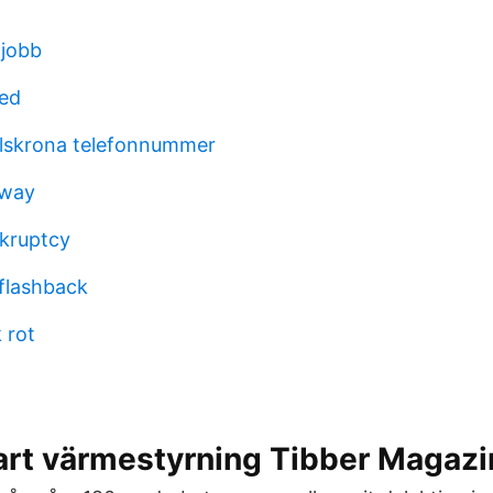
 jobb
med
lskrona telefonnummer
 way
kruptcy
 flashback
 rot
art värmestyrning Tibber Magazi