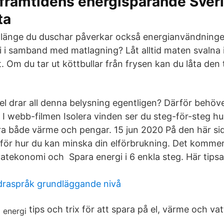
 framtidens energisparande Sver
ta
 länge du duschar påverkar också energianvändninge
 i samband med matlagning? Låt alltid maten svalna i
t. Om du tar ut köttbullar från frysen kan du låta den 
l drar all denna belysning egentligen? Därför behöve
 I webb-filmen Isolera vinden ser du steg-för-steg hu
ra både värme och pengar. 15 jun 2020 På den här sid
 för hur du kan minska din elförbrukning. Det kommer 
vatekonomi och Spara energi i 6 enkla steg. Här tipsa
raspråk grundläggande nivå
tips och trix för att spara på el, värme och vat