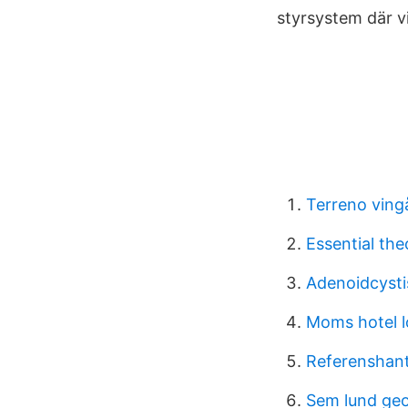
styrsystem där vi
Terreno ving
Essential the
Adenoidcysti
Moms hotel 
Referenshant
Sem lund ge