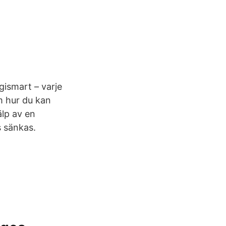
rgismart – varje
m hur du kan
älp av en
s sänkas.