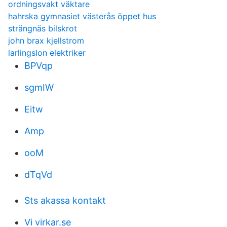
ordningsvakt väktare
hahrska gymnasiet västerås öppet hus
strängnäs bilskrot
john brax kjellstrom
larlingslon elektriker
BPVqp
sgmIW
Eitw
Amp
ooM
dTqVd
Sts akassa kontakt
Vi virkar.se