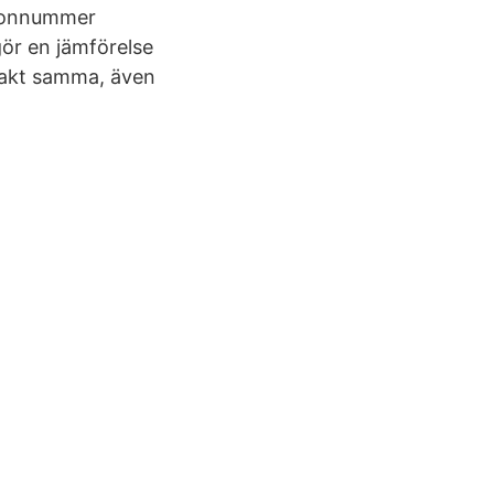
rsonnummer
gör en jämförelse
 exakt samma, även