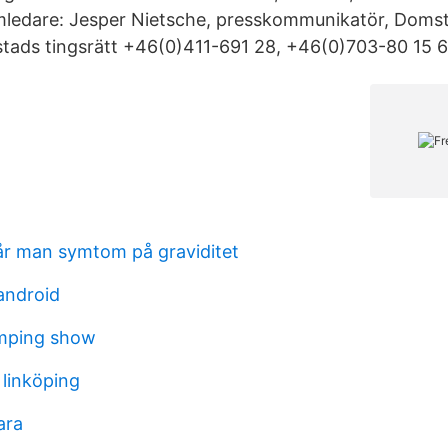
mledare: Jesper Nietsche, presskommunikatör, Domst
stads tingsrätt +46(0)411-691 28, +46(0)703-80 15 6
år man symtom på graviditet
android
mping show
 linköping
ara