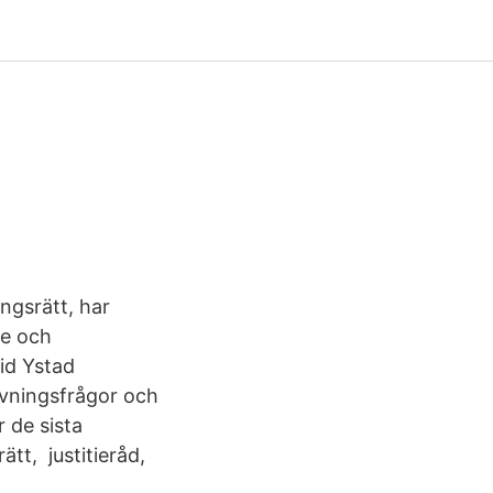
ngsrätt, har
de och
id Ystad
rivningsfrågor och
 de sista
tt, justitieråd,