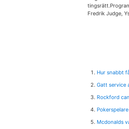
tingsrätt.Progra
Fredrik Judge, Y
Hur snabbt f
Gatt service 
Rockford ca
Pokerspelare
Mcdonalds v