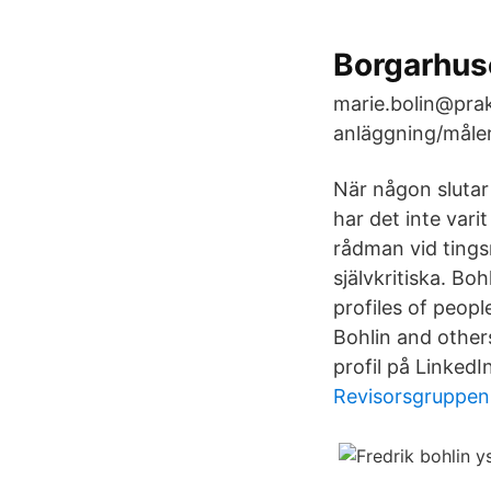
Borgarhuse
marie.bolin@prak
anläggning/måler
När någon slutar 
har det inte vari
rådman vid tings
självkritiska. Boh
profiles of peop
Bohlin and other
profil på LinkedI
Revisorsgruppe