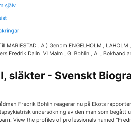
 själv
ist
sakringar
12 ) Till MARIESTAD . A ) Genom ENGELHOLM , LAHOL
 Fredrik Dalin. VI Malm , G. Bohlin , A. , Bokhandlar
, släkter - Svenskt Biogra
ådman Fredrik Bohlin reagerar nu på Ekots rapporter
ättspsykiatrisk undersökning av den man som begått
barn. View the profiles of professionals named "Fredr