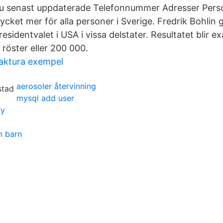
r du senast uppdaterade Telefonnummer Adresser Pe
cket mer för alla personer i Sverige. Fredrik Bohlin 
residentvalet i USA i vissa delstater. Resultatet blir
 röster eller 200 000.
ktura exempel
aerosoler återvinning
mysql add user
fy
m barn