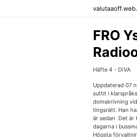
valutaaoff.web
FRO Yst
Radioo
Häfte 4 - DiVA
Uppdaterad 07 no
suttit i klarspr
domskrivning vid
tingsrätt. Han ha
är sedan Det är t
dagarna i bussmo
Högsta förvaltni