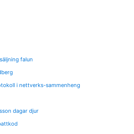
äljning falun
dberg
otokoll i nettverks-sammenheng
sson dagar djur
battkod