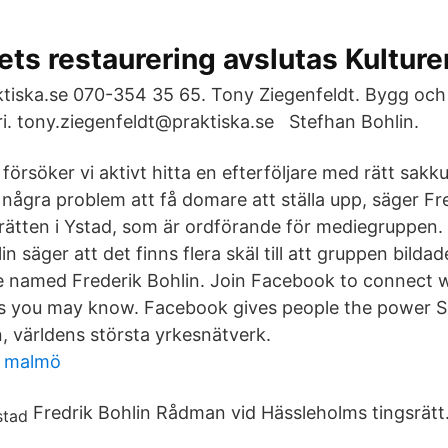
ts restaurering avslutas Kulture
tiska.se 070-354 35 65. Tony Ziegenfeldt. Bygg och
i. tony.ziegenfeldt@praktiska.se Stefhan Bohlin.
försöker vi aktivt hitta en efterföljare med rätt sakku
t några problem att få domare att ställa upp, säger Fr
rätten i Ystad, som är ordförande för mediegruppen. 
lin säger att det finns flera skäl till att gruppen bilda
le named Frederik Bohlin. Join Facebook to connect w
s you may know. Facebook gives people the power Se
n, världens största yrkesnätverk.
n malmö
Fredrik Bohlin Rådman vid Hässleholms tingsrätt