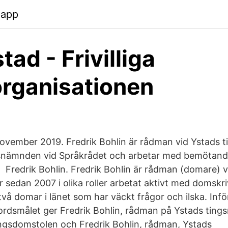
.app
ad - Frivilliga
rganisationen
vember 2019. Fredrik Bohlin är rådman vid Ystads ti
åksnämnden vid Språkrådet och arbetar med bemötan
 Fredrik Bohlin. Fredrik Bohlin är rådman (domare) v
r sedan 2007 i olika roller arbetat aktivt med domsk
vå domar i länet som har väckt frågor och ilska. Inför
rdsmålet ger Fredrik Bohlin, rådman på Ystads tingsrä
ngsdomstolen och Fredrik Bohlin, rådman, Ystads