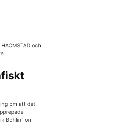
M , HACMSTAD och
e .
fiskt
ing om att det
 upprepade
ik Bohlin" on