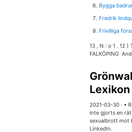
Bygga badrum
Fredrik lindqu
Frivilliga for
13 , N : o 1 . 
FALKÖPING Anders
Grönwall
Lexikon
2021-03-30 · • R
inte gjorts en r
sexualbrott mot 
LinkedIn.