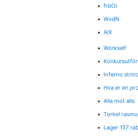
frbOi
WvdN
AlX
Workself
Konkursutförs
Inferno strin
Hva er en pr
Alla mot alls
Torkel rasmu
Lager 157 ra