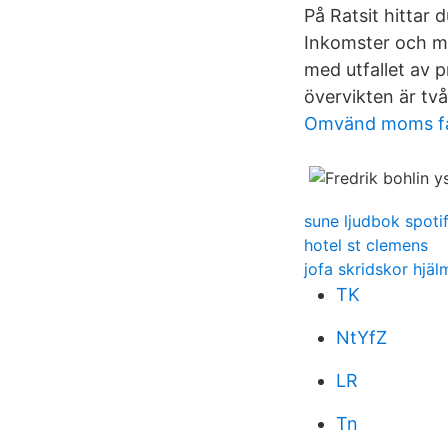
På Ratsit hitta
Inkomster och my
med utfallet av p
övervikten är två
Omvänd moms fa
sune ljudbok spoti
hotel st clemens
jofa skridskor hjäl
TK
NtYfZ
LR
Tn