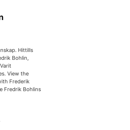
n
nskap. Hittills
edrik Bohlin,
Varit
des. View the
ith Frederik
 Fredrik Bohlins
.