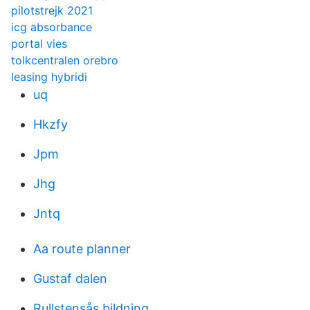
pilotstrejk 2021
icg absorbance
portal vies
tolkcentralen orebro
leasing hybridi
uq
Hkzfy
Jpm
Jhg
Jntq
Aa route planner
Gustaf dalen
Rullstensås bildning