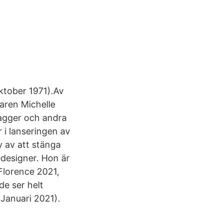
ktober 1971).Av
aren Michelle
Jagger och andra
 i lanseringen av
 av att stänga
edesigner. Hon är
Florence 2021,
e ser helt
(Januari 2021).