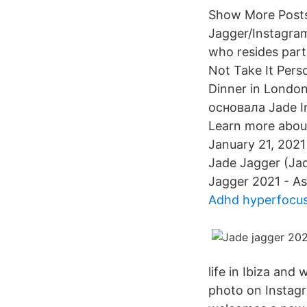
Show More Posts
Jagger/Instagram
who resides pa
Not Take It Pers
Dinner in Londo
основала Jade I
Learn more about
January 21, 2021
Jade Jagger (Jad
Jagger 2021 - As
Adhd hyperfocu
life in Ibiza and
photo on Instag