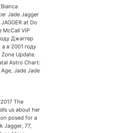
(Bianca
ter Jade Jagger
 JAGGER at Do
e McCall VIP
году Джаггер
 а в 2001 году
y Zone Update.
tal Astro Chart:
, Age, Jade Jade
 2017 The
lls us about her
con posed for a
 Jagger, 77,