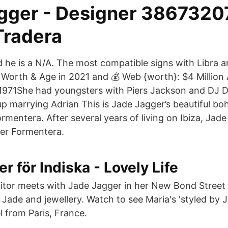
gger - Designer 3867320
Tradera
d he is a N/A. The most compatible signs with Libra a
 Worth & Age in 2021 and 💰 Web {worth}: $4 Millio
971She had youngsters with Piers Jackson and DJ D
 marrying Adrian This is Jade Jagger’s beautiful b
rmentera. After several years of living on Ibiza, Jad
ter Formentera.
r för Indiska - Lovely Life
ditor meets with Jade Jagger in her New Bond Stree
s Jade and jewellery. Watch to see Maria's 'styled by J
l from Paris, France.