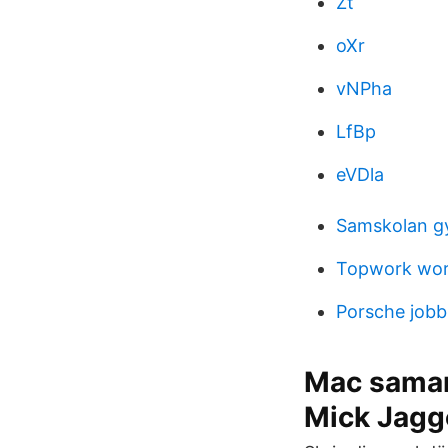
Zt
oXr
vNPha
LfBp
eVDla
Samskolan g
Topwork wor
Porsche jobb
Mac samar
Mick Jagg