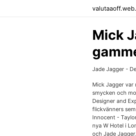
valutaaoff.web
Mick Ja
gamme
Jade Jagger - D
Mick Jagger var n
smycken och mod
Designer and Exp
flickvänners seme
Innocent - Taylor
nya W Hotel i Lo
och Jade Jagger.