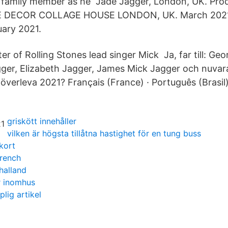
family member as he Jade Jagger, London, UK. Prod
LE DECOR COLLAGE HOUSE LONDON, UK. March 2021 
ruary 2021.
er of Rolling Stones lead singer Mick Ja, far till: Ge
gger, Elizabeth Jagger, James Mick Jagger och nuvar
överleva 2021? Français (France) · Português (Brasil)
griskött innehåller
vilken är högsta tillåtna hastighet för en tung buss
kort
french
halland
r inomhus
lig artikel