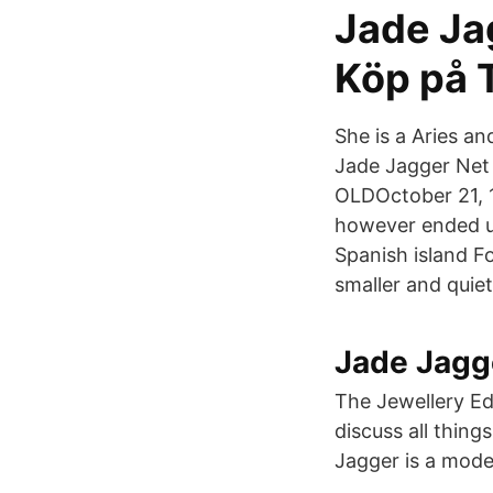
Jade Ja
Köp på 
She is a Aries an
Jade Jagger Net
OLDOctober 21, 1
however ended up
Spanish island Fo
smaller and quie
Jade Jagge
The Jewellery E
discuss all thing
Jagger is a mode