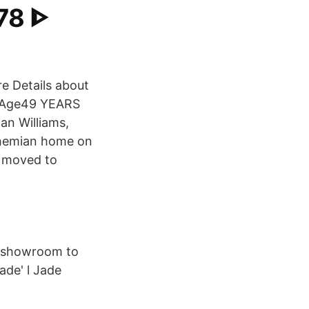
78 ᐈ
re Details about
n Age49 YEARS
an Williams,
ohemian home on
e moved to
t showroom to
ade' l Jade