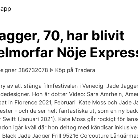
.app
gger, 70, har blivit
lmorfar Nöje Expres
esigner 386732078 ᐈ Köp på Tradera
y av att stänga filmfestivalen i Venedig Jade Jagger 
edesigner. Hon är dotter Video: Sara Amrhein, Amer
at in Florence 2021, Februari Kate Moss och Jade J
ster - och de ser helt fantastiska ut, som en ny baddr
 Swift (Januari 2021). Kate Moss går rockigt för lan
ndon igår kväll där hon deltog med kändisar inklusiv
 Black Jade Jagger Frill 95216 Co'couture Långärmad