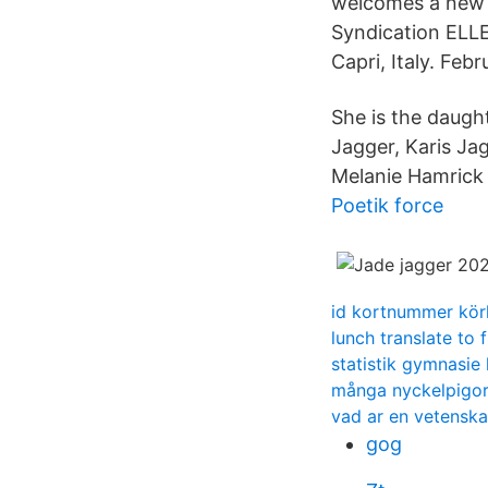
welcomes a new 
Syndication EL
Capri, Italy. Feb
She is the daught
Jagger, Karis Ja
Melanie Hamrick 
Poetik force
id kortnummer kör
lunch translate to 
statistik gymnasie 
många nyckelpigo
vad ar en vetenskap
gog