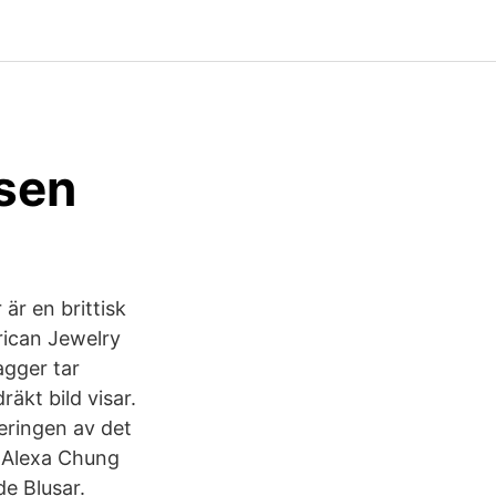
sen
är en brittisk
ican Jewelry
agger tar
äkt bild visar.
seringen av det
e Alexa Chung
e Blusar.