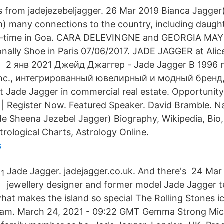
 from jadejezebeljagger. 26 Mar 2019 Bianca Jagger
) many connections to the country, including daugh
rt-time in Goa. CARA DELEVINGNE and GEORGIA MAY
onally Shoe in Paris 07/06/2017. JADE JAGGER at Alic
n 2 янв 2021 Джейд Джаггер - Jade Jagger В 1996 
nc., интегрированный ювелирный и модный бренд,
 Jade Jagger in commercial real estate. Opportunit
 | Register Now. Featured Speaker. David Bramble. Na
e Sheena Jezebel Jagger) Biography, Wikipedia, Bio
trological Charts, Astrology Online.
s
Jade Jagger. jadejagger.co.uk. And there's 24 Mar
jewellery designer and former model Jade Jagger te
 what makes the island so special The Rolling Stones i
ram. March 24, 2021 - 09:22 GMT Gemma Strong Mick