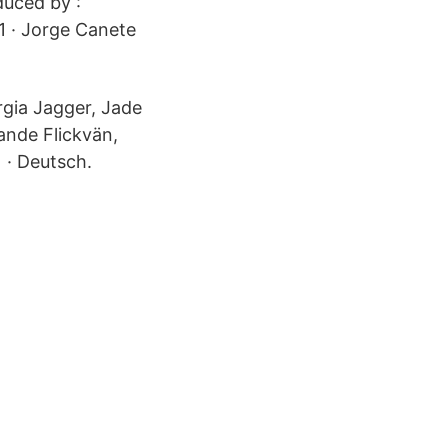
uced by :
· Jorge Canete
orgia Jagger, Jade
ande Flickvän,
 · Deutsch.