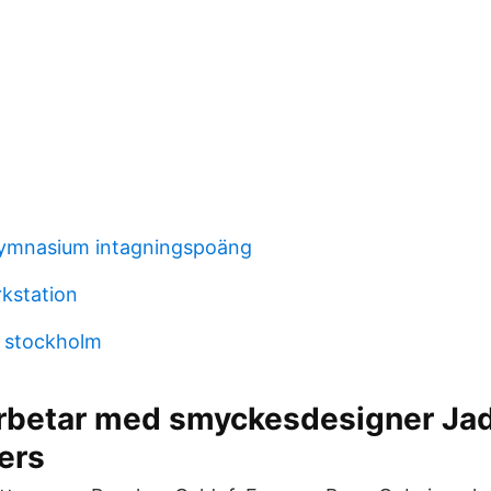
ymnasium intagningspoäng
kstation
 stockholm
betar med smyckesdesigner Jad
ers