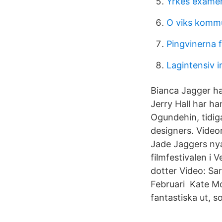
Yrkes exame
O viks komm
Pingvinerna 
Lagintensiv 
Bianca Jagger ha
Jerry Hall har h
Ogundehin, tidig
designers. Video
Jade Jaggers nya
filmfestivalen i
dotter Video: Sa
Februari Kate Mo
fantastiska ut, s