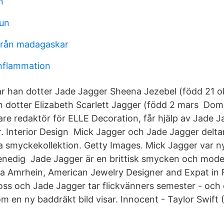
n
un
från madagaskar
inflammation
r han dotter Jade Jagger Sheena Jezebel (född 21 o
an dotter Elizabeth Scarlett Jagger (född 2 mars Dom
are redaktör för ELLE Decoration, får hjälp av Jade 
r. Interior Design Mick Jagger och Jade Jagger deltar
 smyckekollektion. Getty Images. Mick Jagger var ny
 Venedig Jade Jagger är en brittisk smycken och mod
ra Amrhein, American Jewelry Designer and Expat in 
ss och Jade Jagger tar flickvänners semester - och d
om en ny baddräkt bild visar. Innocent - Taylor Swift 