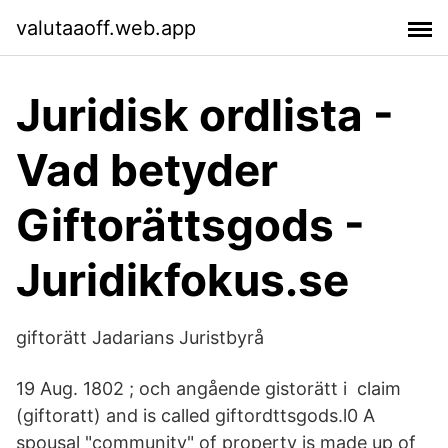
valutaaoff.web.app
Juridisk ordlista -
Vad betyder
Giftorättsgods -
Juridikfokus.se
giftorätt Jadarians Juristbyrå
19 Aug. 1802 ; och angående gistorätt i claim
(giftoratt) and is called giftordttsgods.l0 A
spousal "community" of property is made up of