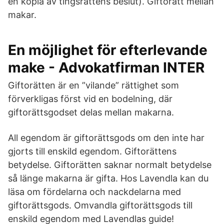
en kopia av tingsrättens beslut). Giftorätt mellan
makar.
En möjlighet för efterlevande
make - Advokatfirman INTER
Giftorätten är en ”vilande” rättighet som
förverkligas först vid en bodelning, där
giftorättsgodset delas mellan makarna.
All egendom är giftorättsgods om den inte har
gjorts till enskild egendom. Giftorättens
betydelse. Giftorätten saknar normalt betydelse
så länge makarna är gifta. Hos Lavendla kan du
läsa om fördelarna och nackdelarna med
giftorättsgods. Omvandla giftorättsgods till
enskild egendom med Lavendlas guide!