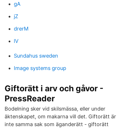
gA
jZ
drerM
lV
Sundahus sweden
Image systems group
Giftorätt i arv och gåvor -
PressReader
Bodelning sker vid skilsmässa, eller under
äktenskapet, om makarna vill det. Giftorätt är
inte samma sak som äganderätt - giftorätt